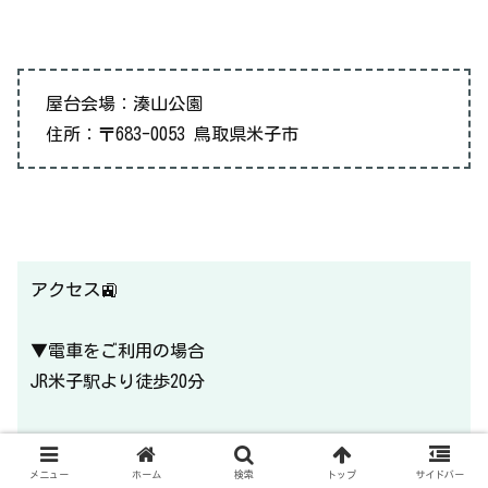
屋台会場：湊山公園
住所：〒683-0053 鳥取県米子市
アクセス🚉
▼電車をご利用の場合
JR米子駅より徒歩20分
▼車をご利用の場合
JR米子駅より車で5分
メニュー
ホーム
検索
トップ
サイドバー