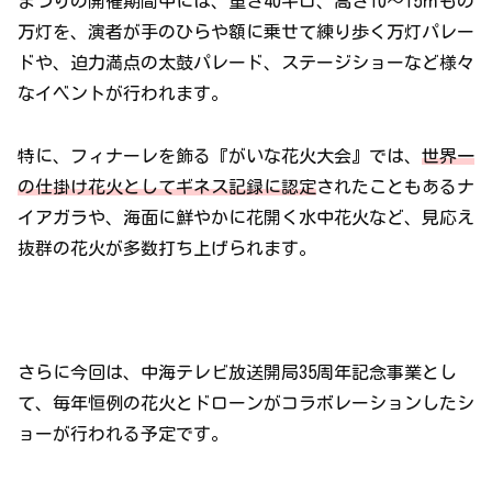
まつりの開催期間中には、重さ40キロ、高さ10～15ｍもの
万灯を、演者が手のひらや額に乗せて練り歩く万灯パレー
ドや、迫力満点の太鼓パレード、ステージショーなど様々
なイベントが行われます。
特に、フィナーレを飾る『がいな花火大会』では、
世界一
の仕掛け花火としてギネス記録に認定
されたこともあるナ
イアガラや、海面に鮮やかに花開く水中花火など、見応え
抜群の花火が多数打ち上げられます。
さらに今回は、中海テレビ放送開局35周年記念事業とし
て、毎年恒例の花火とドローンがコラボレーションしたシ
ョーが行われる予定です。