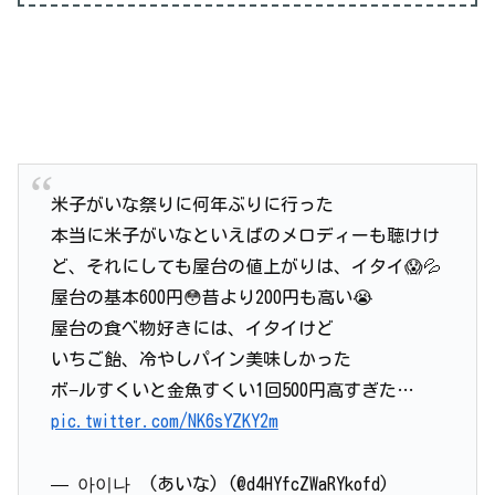
米子がいな祭りに何年ぶりに行った
本当に米子がいなといえばのメロディーも聴けけ
ど、それにしても屋台の値上がりは、イタイ😱💦
屋台の基本600円😳昔より200円も高い😭
屋台の食べ物好きには、イタイけど
いちご飴、冷やしパイン美味しかった
ボ−ルすくいと金魚すくい1回500円高すぎた…
pic.twitter.com/NK6sYZKY2m
— 아이나 (あいな) (@d4HYfcZWaRYkofd)