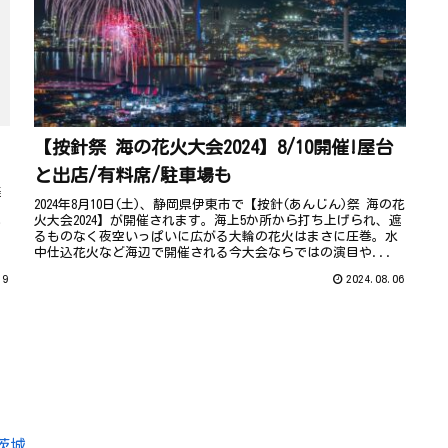
【按針祭 海の花火大会2024】8/10開催!屋台
と出店/有料席/駐車場も
美
2024年8月10日(土)、静岡県伊東市で【按針(あんじん)祭 海の花
、
火大会2024】が開催されます。海上5か所から打ち上げられ、遮
う
るものなく夜空いっぱいに広がる大輪の花火はまさに圧巻。水
中仕込花火など海辺で開催される今大会ならではの演目や...
19
2024.08.06
茨城