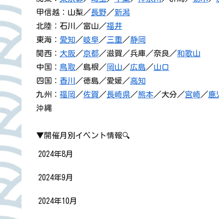
甲信越：山梨／
長野
／
新潟
北陸：石川／富山／
福井
東海：
愛知
／
岐阜
／
三重
／
静岡
関西：
大阪
／
京都
／滋賀／兵庫／奈良／
和歌山
中国：
鳥取
／島根／
岡山
／
広島
／
山口
四国：
香川
／徳島／愛媛／
高知
九州：
福岡
／
佐賀
／
長崎県
／
熊本
／大分／
宮崎
／
鹿
沖縄
▼開催月別イベント情報🔍
2024年8月
2024年9月
2024年10月