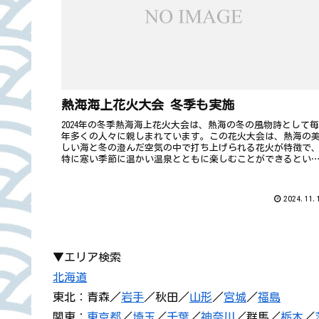
熱海海上花火大会 冬季も実施
2024年の冬季熱海海上花火大会は、熱海の冬の風物詩として毎
年多くの人々に親しまれています。この花火大会は、熱海の
しい海と冬の澄んだ空気の中で打ち上げられる花火が特徴で
特に寒い季節に温かい温泉とともに楽しむことができるとい
点で非常に魅...
2024.11.
▼エリア検索
北海道
東北：青森／
岩手
／秋田／
山形
／
宮城
／
福島
関東：
東京都
／
埼玉
／
千葉
／
神奈川
／群馬／
栃木
／