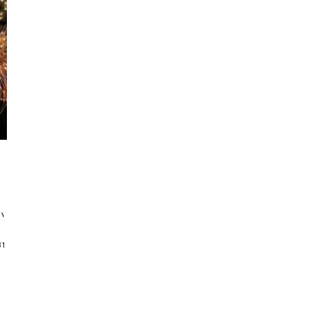
】
い
31