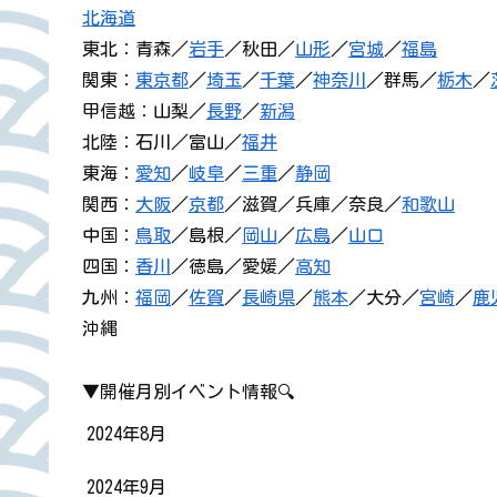
北海道
東北：青森／
岩手
／秋田／
山形
／
宮城
／
福島
関東：
東京都
／
埼玉
／
千葉
／
神奈川
／群馬／
栃木
／
甲信越：山梨／
長野
／
新潟
北陸：石川／富山／
福井
東海：
愛知
／
岐阜
／
三重
／
静岡
関西：
大阪
／
京都
／滋賀／兵庫／奈良／
和歌山
中国：
鳥取
／島根／
岡山
／
広島
／
山口
四国：
香川
／徳島／愛媛／
高知
九州：
福岡
／
佐賀
／
長崎県
／
熊本
／大分／
宮崎
／
鹿
沖縄
▼開催月別イベント情報🔍
2024年8月
2024年9月