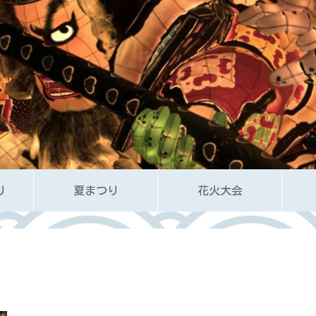
り
夏まつり
花火大会