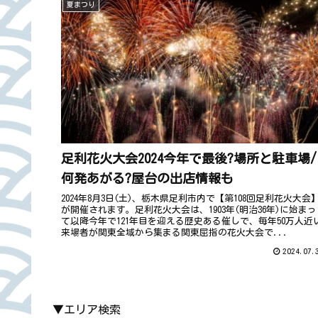
夏まつり
足利花火大会2024今年で最後?場所と駐車場/
何発あがる?屋台の出店情報も
2024年8月3日(土)、栃木県足利市内で【第108回足利花火大会
が開催されます。足利花火大会は、1903年(明治36年)に始まっ
て以降今年で121年目を迎える歴史ある催しで、毎年50万人近
来場者が関東全域から集まる関東屈指の花火大会で...
2024.07.
▼エリア検索