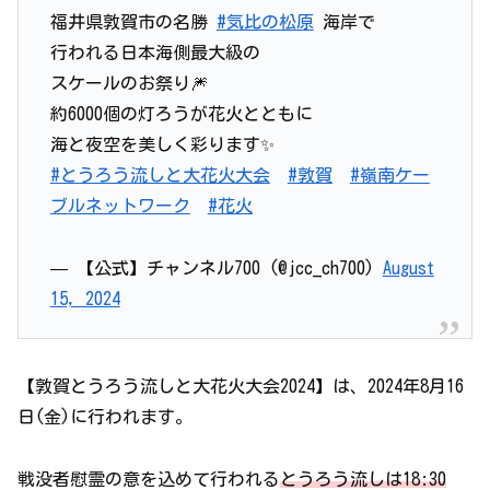
福井県敦賀市の名勝
#気比の松原
海岸で
行われる日本海側最大級の
スケールのお祭り🎆
約6000個の灯ろうが花火とともに
海と夜空を美しく彩ります✨
#とうろう流しと大花火大会
#敦賀
#嶺南ケー
ブルネットワーク
#花火
— 【公式】チャンネル700 (@jcc_ch700)
August
15, 2024
【敦賀とうろう流しと大花火大会2024】は、2024年8月16
日(金)に行われます。
戦没者慰霊の意を込めて行われる
とうろう流しは18:30