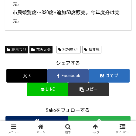
売。
市民観覧席…330席+追加50席販売。今年度分は完
売。
夏まつり
花火大会
2024年8月
福井県
シェアする
X
Facebook
はてブ
LINE
コピー
Sakoをフォローする
メニュー
ホーム
検索
トップ
サイドバー