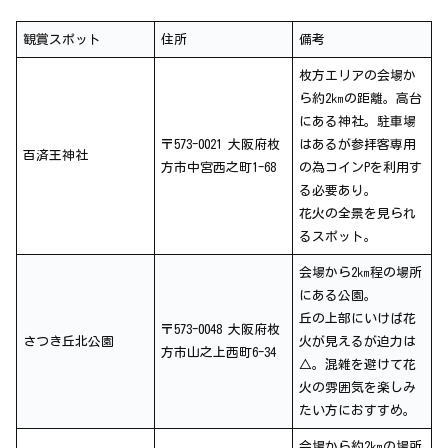
観賞スポット
住所
備考
枚方エリアの会場か
ら約2㎞の距離。高台
にある神社。駐車場
〒573-0021 大阪府枚
はあるが参拝客専用
百済王神社
方市中宮西之町1-68
の為コインPを利用す
る必要あり。
花火の全景を見られ
るスポット。
会場から2㎞程の場所
にある公園。
丘の上部にいけば花
〒573-0048 大阪府枚
さつき丘北公園
火が見えるが迫力は
方市山之上西町6-34
△。混雑を避けて花
火の雰囲気を楽しみ
たい方におすすめ。
会場から約2㎞の場所