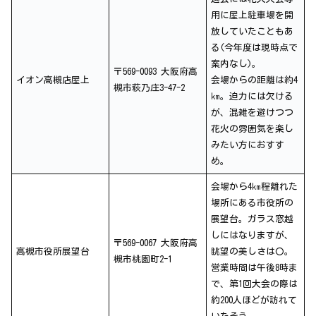
用に屋上駐車場を開
放していたこともあ
る(今年度は現時点で
案内なし)。
〒569-0093 大阪府高
イオン高槻店屋上
会場からの距離は約4
槻市萩乃庄3-47-2
㎞。迫力には欠ける
が、混雑を避けつつ
花火の雰囲気を楽し
みたい方におすす
め。
会場から4㎞程離れた
場所にある市役所の
展望台。ガラス窓越
しにはなりますが、
〒569-0067 大阪府高
高槻市役所展望台
眺望の美しさは〇。
槻市桃園町2-1
営業時間は午後8時ま
で、第1回大会の際は
約200人ほどが訪れて