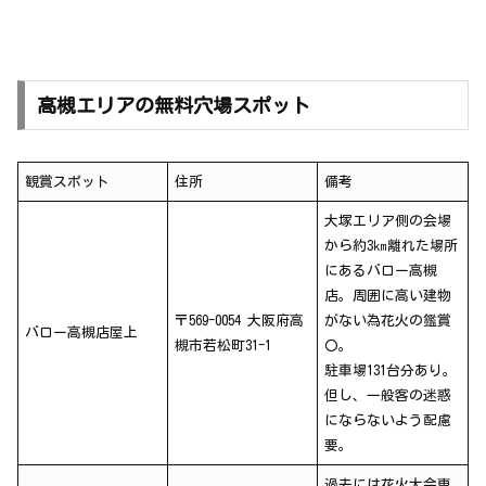
高槻エリアの無料穴場スポット
観賞スポット
住所
備考
大塚エリア側の会場
から約3㎞離れた場所
にあるバロー高槻
店。周囲に高い建物
〒569-0054 大阪府高
がない為花火の鑑賞
バロー高槻店屋上
槻市若松町31-1
〇。
駐車場131台分あり。
但し、一般客の迷惑
にならないよう配慮
要。
過去には花火大会専