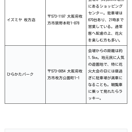
にあるショッピング
センター。駐車場は
〒573-1197 大阪府枚
イズミヤ 枚方店
670台あり、21時まで
方市禁野本町1-878
営業している。通常
客へ配慮の上、花火
を楽しむ方も多い。
会場からの距離は約
1.5㎞。地元民に人気
の遊園地で、特に花
〒573-0054 大阪府枚
火大会の日には昼過
ひらかたパーク
方市枚方公園町1-1
ぎに駐車場が満車に
なることも。観覧車
に乗って見れたらラ
ッキー。